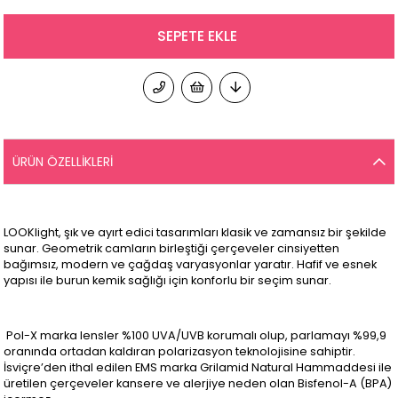
ÜRÜN ÖZELLIKLERI
LOOKlight, şık ve ayırt edici tasarımları klasik ve zamansız bir şekilde
sunar. Geometrik camların birleştiği çerçeveler cinsiyetten
bağımsız, modern ve çağdaş varyasyonlar yaratır. Hafif ve esnek
yapısı ile burun kemik sağlığı için konforlu bir seçim sunar.
Pol-X marka lensler %100 UVA/UVB korumalı olup, parlamayı %99,9
oranında ortadan kaldıran polarizasyon teknolojisine sahiptir.
İsviçre’den ithal edilen EMS marka Grilamid Natural Hammaddesi ile
üretilen çerçeveler kansere ve alerjiye neden olan Bisfenol-A (BPA)