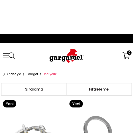
0
Anasayfa
Gadget
Hediyelik
Sıralama
Filtreleme
Yeni
Yeni
Ürün
Ürün