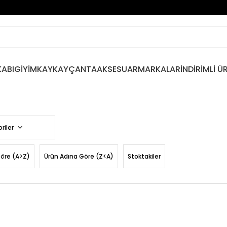
ABI
GİYİM
KAYKAY
ÇANTA
AKSESUAR
MARKALAR
İNDİRİMLİ Ü
riler
Göre (A>Z)
Ürün Adına Göre (Z<A)
Stoktakiler