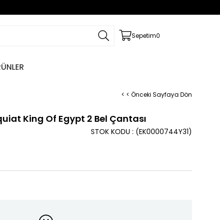
Sepetim
0
RÜNLER
< < Önceki Sayfaya Dön
uiat King Of Egypt 2 Bel Çantası
STOK KODU
(EK0000744Y31)