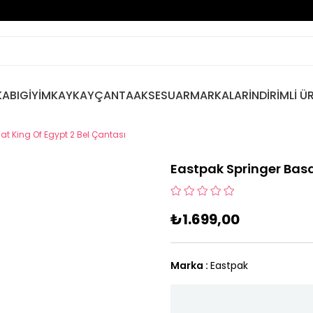
ABI
GİYİM
KAYKAY
ÇANTA
AKSESUAR
MARKALAR
İNDİRİMLİ Ü
t King Of Egypt 2 Bel Çantası
Eastpak Springer Basq
₺1.699,00
Marka
:
Eastpak