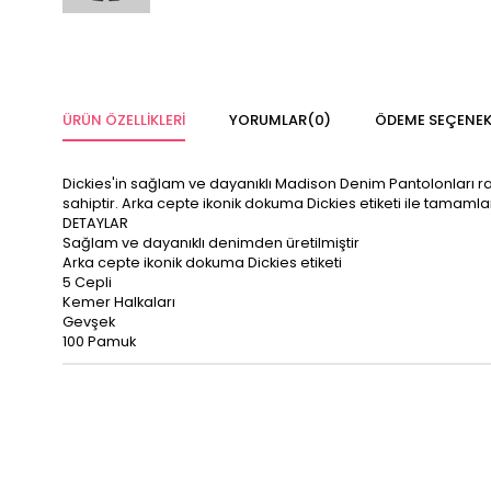
ÜRÜN ÖZELLIKLERI
YORUMLAR
(0)
ÖDEME SEÇENEK
Dickies'in sağlam ve dayanıklı Madison Denim Pantolonları raha
sahiptir. Arka cepte ikonik dokuma Dickies etiketi ile tamamlan
DETAYLAR
Sağlam ve dayanıklı denimden üretilmiştir
Arka cepte ikonik dokuma Dickies etiketi
5 Cepli
Kemer Halkaları
Gevşek
100 Pamuk