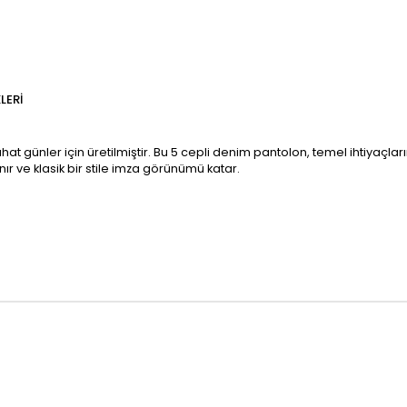
LERI
t günler için üretilmiştir. Bu 5 cepli denim pantolon, temel ihtiyaçları
ır ve klasik bir stile imza görünümü katar.