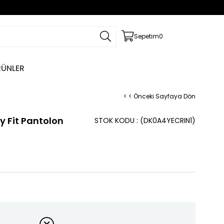
Sepetim
0
RÜNLER
< < Önceki Sayfaya Dön
y Fit Pantolon
STOK KODU
(DK0A4YECRIN1)