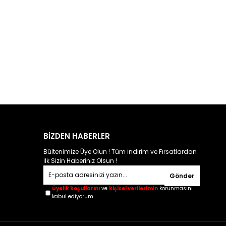
BİZDEN HABERLER
Bültenimize Üye Olun ! Tüm İndirim ve Fırsatlardan
İlk Sizin Haberiniz Olsun !
Gönder
Üyelik koşullarını
ve
kişisel verilerimin
korunmasını
kabul ediyorum.