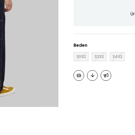
Ür
Beden
3032
3232
3432