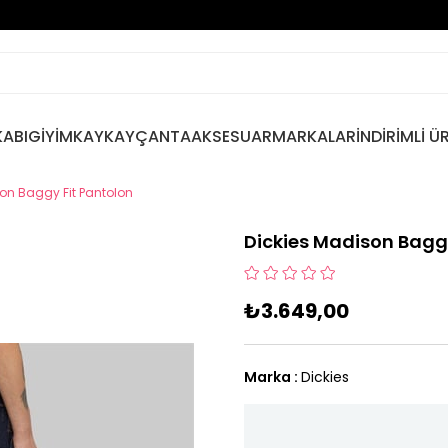
ABI
GİYİM
KAYKAY
ÇANTA
AKSESUAR
MARKALAR
İNDİRİMLİ Ü
on Baggy Fit Pantolon
Dickies Madison Bagg
₺3.649,00
Marka
:
Dickies